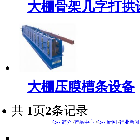
大棚骨架几字打拱
大棚压膜槽条设备
共
1
页
2
条记录
公司简介
/
产品中心
/
公司新闻
/
行业新闻