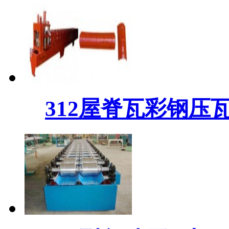
312屋脊瓦彩钢压